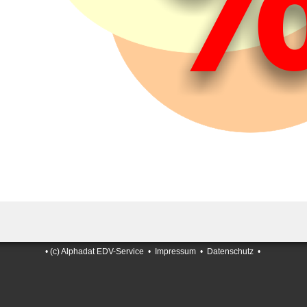
•
(c) Alphadat EDV-Service
•
Impressum
•
Datenschutz
•