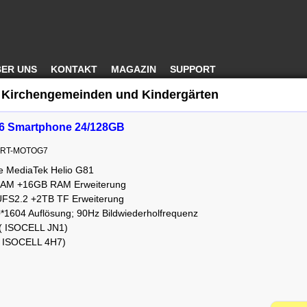
ER UNS
KONTAKT
MAGAZIN
SUPPORT
 Kirchengemeinden und Kindergärten
 6 Smartphone 24/128GB
MART-MOTOG7
e MediaTek Helio G81
AM +16GB RAM Erweiterung
S2.2 +2TB TF Erweiterung
0*1604 Auflösung; 90Hz Bildwiederholfrequenz
( ISOCELL JN1)
 ISOCELL 4H7)