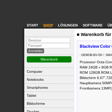
START
SHOP
LÖSUNGEN
SOFTWARE
ÜB
■ Warenkorb für
Blackview Color
: GEMOB-BV-S9 / : S
Warenkorb
Prozessor Octa-Cor
RAM 24GB = 8GB R
Computer
ROM 128GB ROM,UF
Bildschirm 6.67",72
Notebooks
Hauptkamera 50MP
Smartphones
Frontkamera 13MP(
Tablet
Bildschirme
Drucker