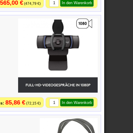
565,00 €
474,79 €
85,86 €
72,15 €