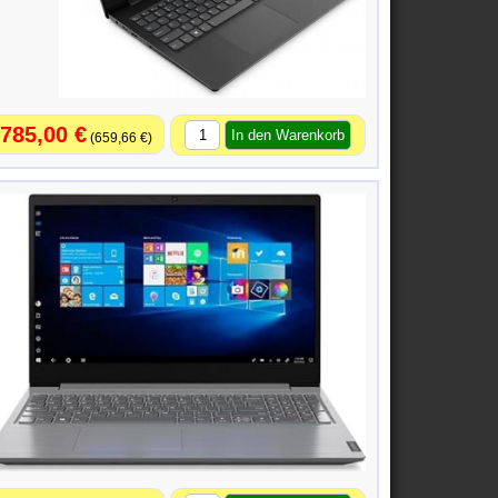
785,00 €
659,66 €