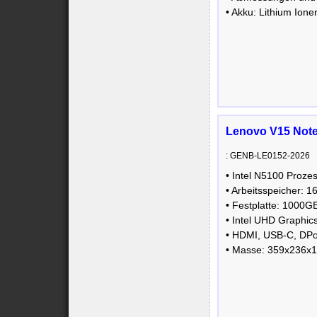
• Akku: Lithium Ion
Lenovo V15 Note
: GENB-LE0152-2026
• Intel N5100 Proz
• Arbeitsspeicher
• Festplatte: 1000
• Intel UHD Graphic
• HDMI, USB-C, DP
• Masse: 359x236x1