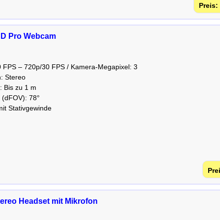
 HD Pro Webcam
0 FPS – 720p/30 FPS / Kamera-Megapixel: 3
n: Stereo
: Bis zu 1 m
d (dFOV): 78°
mit Stativgewinde
ereo Headset mit Mikrofon