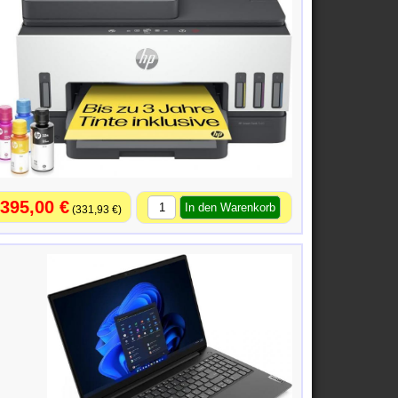
395,00 €
331,93 €