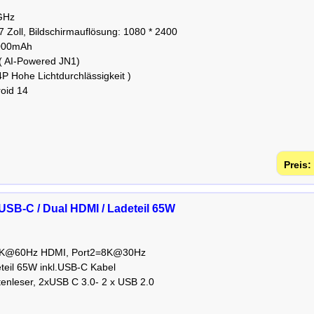
GHz
7 Zoll, Bildschirmauflösung: 1080 * 2400
5000mAh
 AI-Powered JN1)
 Hohe Lichtdurchlässigkeit )
oid 14
USB-C / Dual HDMI / Ladeteil 65W
=4K@60Hz HDMI, Port2=8K@30Hz
teil 65W inkl.USB-C Kabel
enleser, 2xUSB C 3.0- 2 x USB 2.0