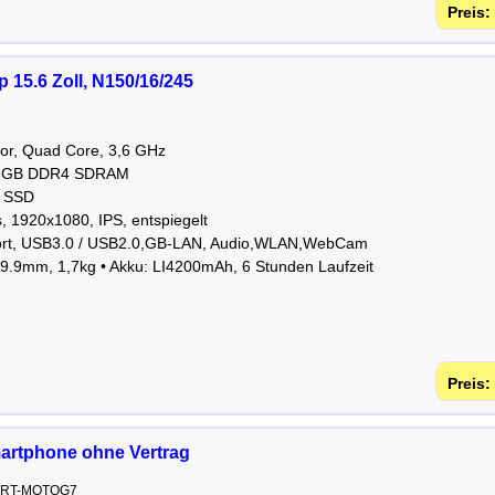
 15.6 Zoll, N150/16/245
sor, Quad Core, 3,6 GHz
: 16GB DDR4 SDRAM
B SSD
s, 1920x1080, IPS, entspiegelt
ort, USB3.0 / USB2.0,GB-LAN, Audio,WLAN,WebCam
9.9mm, 1,7kg • Akku: LI4200mAh, 6 Stunden Laufzeit
artphone ohne Vertrag
MART-MOTOG7