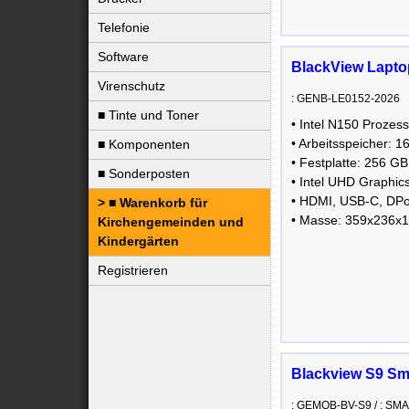
Telefonie
Software
BlackView Laptop
Virenschutz
: GENB-LE0152-2026
■ Tinte und Toner
• Intel N150 Prozes
• Arbeitsspeicher
■ Komponenten
• Festplatte: 256 G
■ Sonderposten
• Intel UHD Graphic
• HDMI, USB-C, DP
■ Warenkorb für
• Masse: 359x236x1
Kirchengemeinden und
Kindergärten
Registrieren
Blackview S9 Sm
: GEMOB-BV-S9 / : S