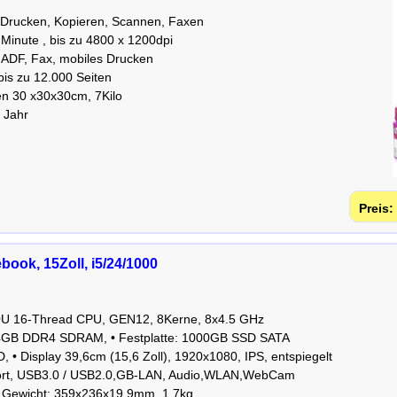
, Drucken, Kopieren, Scannen, Faxen
 Minute , bis zu 4800 x 1200dpi
ADF, Fax, mobiles Drucken
bis zu 12.000 Seiten
n 30 x30x30cm, 7Kilo
1 Jahr
ook, 15Zoll, i5/24/1000
500U 16-Thread CPU, GEN12, 8Kerne, 8x4.5 GHz
 24GB DDR4 SDRAM, • Festplatte: 1000GB SSD SATA
D, • Display 39,6cm (15,6 Zoll), 1920x1080, IPS, entspiegelt
ort, USB3.0 / USB2.0,GB-LAN, Audio,WLAN,WebCam
 Gewicht: 359x236x19.9mm, 1,7kg